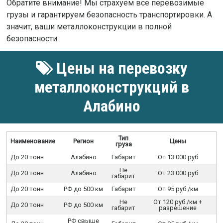
Обратите внимание! Мы страхуем все перевозимые
грузы и гарантируем безопасность транспортировки. А
значит, ваши металлоконструкции в полной
безопасности.
Цены на перевозку
металлоконструкций в
Алабино
Тип
Наименование
Регион
Цены
груза
До 20 тонн
Алабино
Габарит
От 13 000 руб
Не
До 20 тонн
Алабино
От 23 000 руб
габарит
До 20 тонн
РФ до 500 км
Габарит
От 95 руб./км
Не
От 120 руб./км +
До 20 тонн
РФ до 500 км
габарит
разрешение
РФ свыше