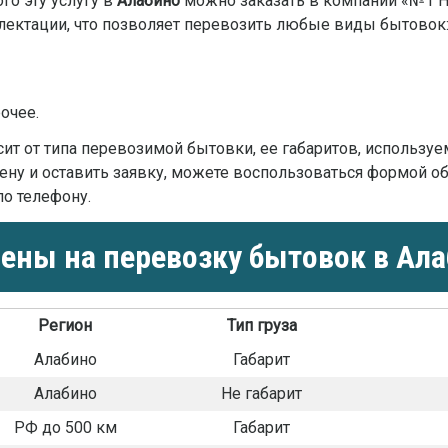
го эту услугу в
Алабино
можно заказать в компании «№1 Не
лектации, что позволяет перевозить любые виды бытовок
очее.
ит от типа перевозимой бытовки, ее габаритов, используе
ену и оставить заявку, можете воспользоваться формой об
о телефону.
ены на перевозку бытовок в Ал
Регион
Тип груза
Алабино
Габарит
Алабино
Не габарит
РФ до 500 км
Габарит