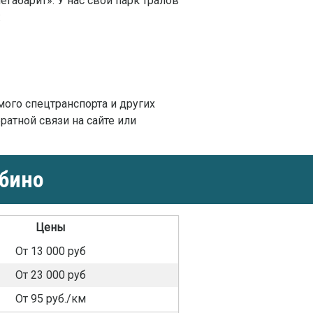
габарит». У нас свой парк тралов
:
мого спецтранспорта и других
ратной связи на сайте или
абино
Цены
От 13 000 руб
От 23 000 руб
От 95 руб./км